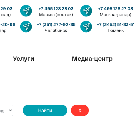
 29 03
+7 495 128 28 03
+7 495 128 27 03
апад)
Москва (восток)
Москва (север)
4-20-98
+7 (351) 277-92-85
+7 (3452) 51-83-5
дар
Челябинск
Тюмень
Услуги
Медиа-центр
Найти
X