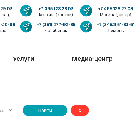
 29 03
+7 495 128 28 03
+7 495 128 27 03
апад)
Москва (восток)
Москва (север)
4-20-98
+7 (351) 277-92-85
+7 (3452) 51-83-5
дар
Челябинск
Тюмень
Услуги
Медиа-центр
Найти
X